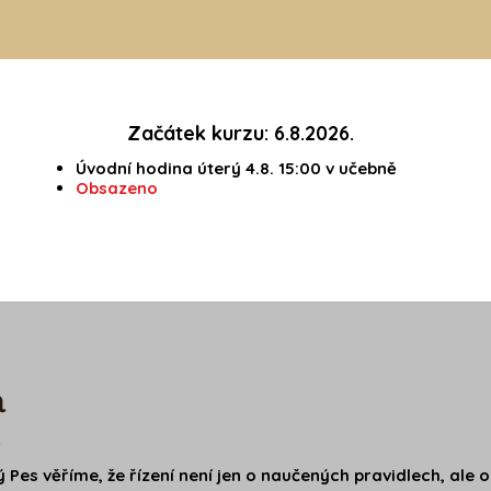
Začátek kurzu: 6.8.2026.
Úvodní hodina úterý 4.8. 15:00 v učebně
Obsazeno
ý Pes věříme, že řízení není jen o naučených pravidlech, ale