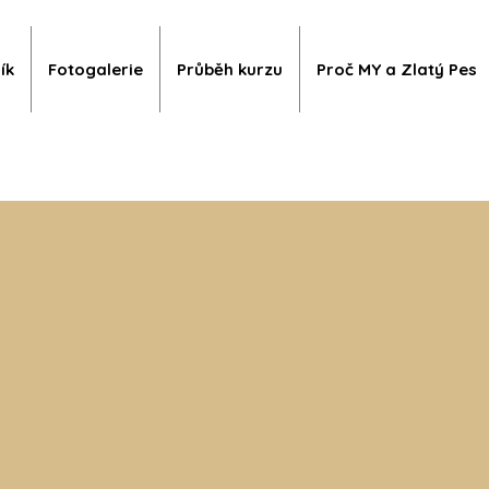
ík
Fotogalerie
Průběh kurzu
Proč MY a Zlatý Pes
a