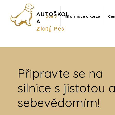
AUTOŠKOL
Domů
Informace o kurzu
Cen
A
Zlatý Pes
Připravte se na
silnice s jistotou 
sebevědomím!